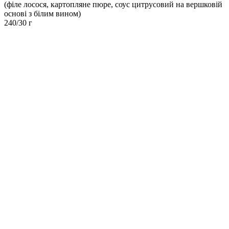
(філе лосося, картопляне пюре, соус цитрусовий на вершковій
основі з білим вином)
240/30 г