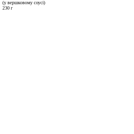
(у вершковому соусі)
230 г